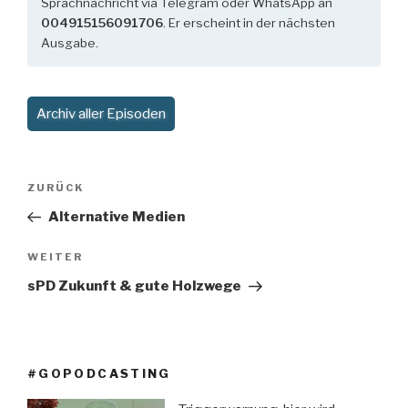
Sprachnachricht via Telegram oder WhatsApp an
004915156091706
. Er erscheint in der nächsten
Ausgabe.
Archiv aller Episoden
Beitragsnavigation
Vorheriger
ZURÜCK
Beitrag
Alternative Medien
Nächster
WEITER
Beitrag
sPD Zukunft & gute Holzwege
#GOPODCASTING