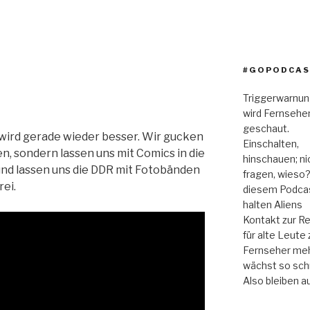
#GOPODCAS
Triggerwarnung
wird Fernsehe
geschaut.
r wird gerade wieder besser. Wir gucken
Einschalten,
, sondern lassen uns mit Comics in die
hinschauen; ni
und lassen uns die DDR mit Fotobänden
fragen, wieso?
rei.
diesem Podca
halten Aliens
Kontakt zur Re
für alte Leute 
Fernseher meh
wächst so schn
Also bleiben a