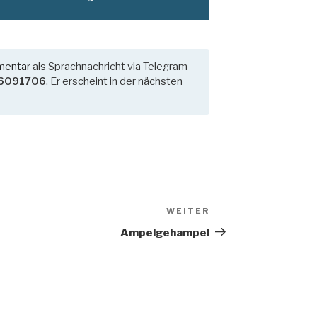
mentar
als Sprachnachricht via Telegram
6091706
. Er erscheint in der nächsten
WEITER
Nächster
Beitrag
Ampelgehampel