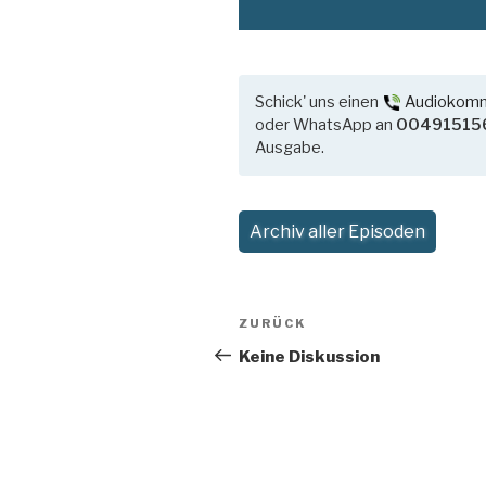
Schick' uns einen
Audiokom
oder WhatsApp an
00491515
Ausgabe.
Archiv aller Episoden
Beitragsnavigation
Vorheriger
ZURÜCK
Beitrag
Keine Diskussion