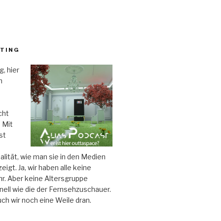
TING
, hier
n
cht
 Mit
st
alität, wie man sie in den Medien
zeigt. Ja, wir haben alle keine
r. Aber keine Altersgruppe
ell wie die der Fernsehzuschauer.
uch wir noch eine Weile dran.